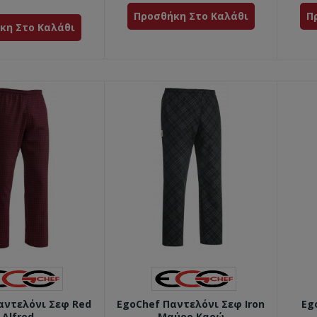
Προσθήκη Στο Καλάθι
Π
κη Στο Καλάθι
αντελόνι Σεφ Red
EgoChef Παντελόνι Σεφ Iron
Eg
Alfred
Μαύρο Καρώ