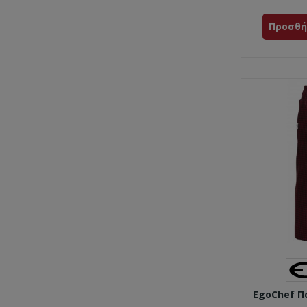
Προσθή
EgoChef Π