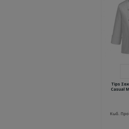
Tips Σα
Casual 
Κωδ. Προ