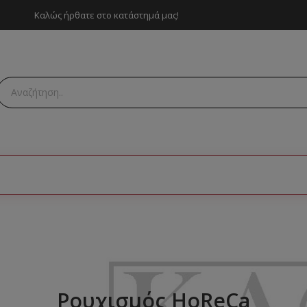
Καλώς ήρθατε στο κατάστημά μας!
Ρουχισμός HoReCa