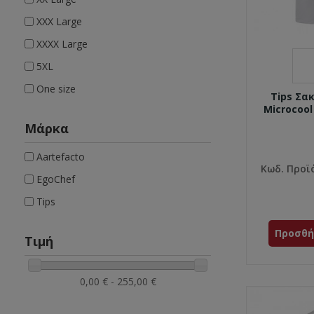
XXX Large
XXXX Large
5XL
One size
Tips Σα
Microcoo
Μάρκα
Aartefacto
Κωδ. Προϊ
EgoChef
Tips
Προσθή
Τιμή
0,00 € - 255,00 €