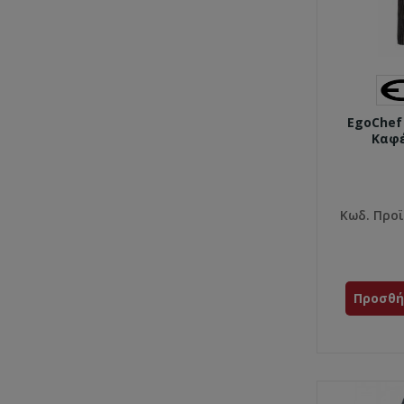
EgoChef
Καφέ
Κωδ. Προϊ
Προσθή