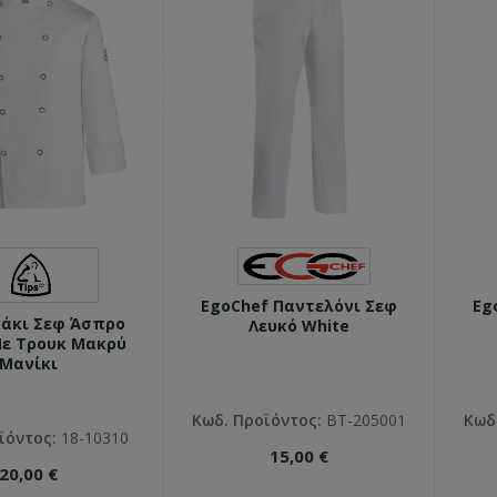
EgoChef Παντελόνι Σεφ
Eg
κάκι Σεφ Άσπρο
Λευκό White
Με Τρουκ Μακρύ
Μανίκι
Κωδ. Προϊόντος:
ΒΤ-205001
Κωδ
ϊόντος:
18-10310
15,00 €
20,00 €