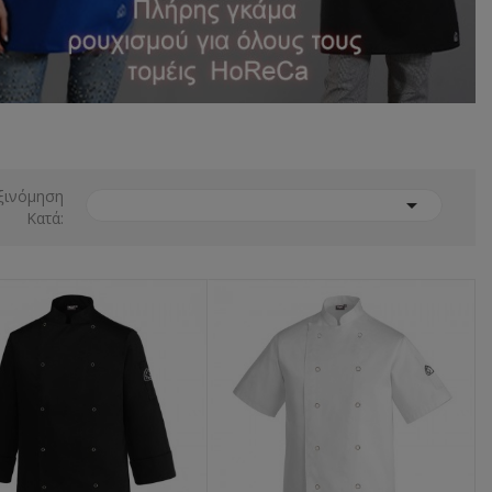
ξινόμηση

Κατά: