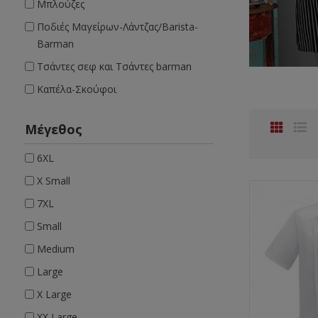
Μπλούζες
Ποδιές Μαγείρων-Λάντζας/Barista-
Barman
Τσάντες σεφ και Τσάντες barman
Καπέλα-Σκούφοι
Μέγεθος
6XL
X Small
7XL
Small
Medium
Large
X Large
XX Large