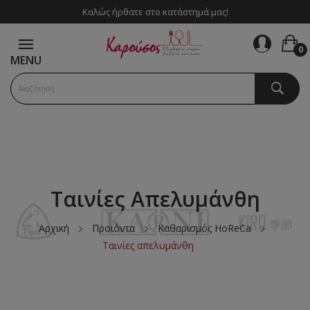
Καλώς ήρθατε στο κατάστημά μας!
0
MENU
Ταινίες Απελυμάνθη
Αρχική
Προϊόντα
Καθαρισμός HoReCa
Ταινίες απελυμάνθη