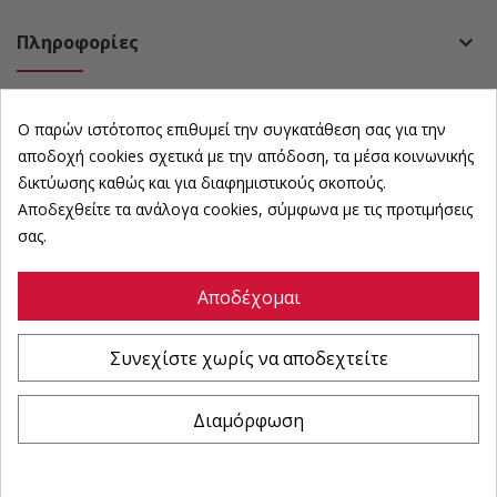
Πληροφορίες
keyboard_arrow_down
Πολιτική
keyboard_arrow_down
Ο παρών ιστότοπος επιθυμεί την συγκατάθεση σας για την
Ωράριο Καταστήματος
keyboard_arrow_down
αποδοχή cookies σχετικά με την απόδοση, τα μέσα κοινωνικής
δικτύωσης καθώς και για διαφημιστικούς σκοπούς.
Αποδεχθείτε τα ανάλογα cookies, σύμφωνα με τις προτιμήσεις
Newsletter
keyboard_arrow_down
σας.
Αποδέχομαι
©
karousosexoplismoi
All Rights Reserved | Powered by :
Συνεχίστε χωρίς να αποδεχτείτε
Διαμόρφωση