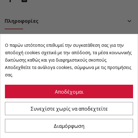
Πληροφορίες
keyboard_arrow_down
Πολιτική
keyboard_arrow_down
Ο παρών ιστότοπος επιθυμεί την συγκατάθεση σας για την
Ωράριο Καταστήματος
keyboard_arrow_down
αποδοχή cookies σχετικά με την απόδοση, τα μέσα κοινωνικής
δικτύωσης καθώς και για διαφημιστικούς σκοπούς.
Αποδεχθείτε τα ανάλογα cookies, σύμφωνα με τις προτιμήσεις
Newsletter
keyboard_arrow_down
σας.
Αποδέχομαι
©
karousosexoplismoi
All Rights Reserved | Powered by :
Συνεχίστε χωρίς να αποδεχτείτε
Διαμόρφωση