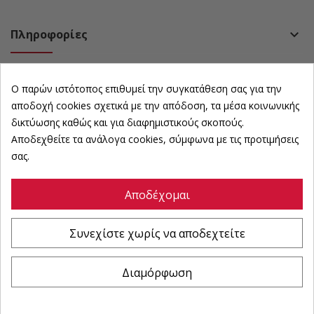
Πληροφορίες
keyboard_arrow_down
Πολιτική
keyboard_arrow_down
Ο παρών ιστότοπος επιθυμεί την συγκατάθεση σας για την
Ωράριο Καταστήματος
keyboard_arrow_down
αποδοχή cookies σχετικά με την απόδοση, τα μέσα κοινωνικής
δικτύωσης καθώς και για διαφημιστικούς σκοπούς.
Αποδεχθείτε τα ανάλογα cookies, σύμφωνα με τις προτιμήσεις
Newsletter
keyboard_arrow_down
σας.
Αποδέχομαι
©
karousosexoplismoi
All Rights Reserved | Powered by :
Συνεχίστε χωρίς να αποδεχτείτε
Διαμόρφωση