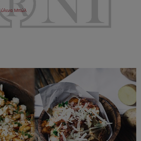
Ξύλινα Μπώλ