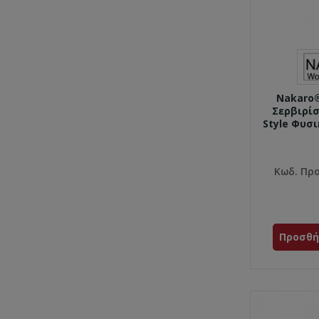
Nakaro
Σερβιρί
Style Φυσ
Κωδ. Προ
Προσθή