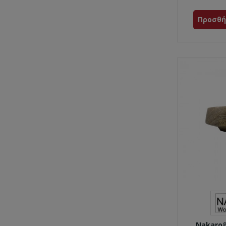
Προσθή
Nakaro