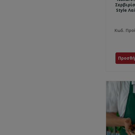
Σερβιρί
Style Λ
Κωδ. Προ
Προσθή