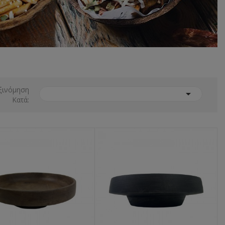
ξινόμηση

Κατά: