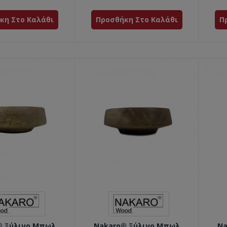
κη Στο Καλάθι
Προσθήκη Στο Καλάθι
Π
® Ξύλινο Μπωλ
Nakaro® Ξύλινο Μπωλ
Na