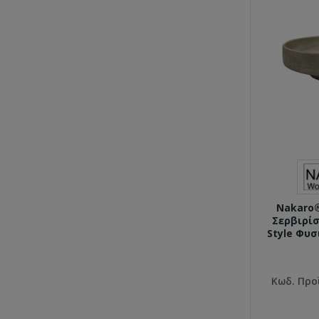
Nakaro
Σερβιρί
Style Φυ
Κωδ. Προ