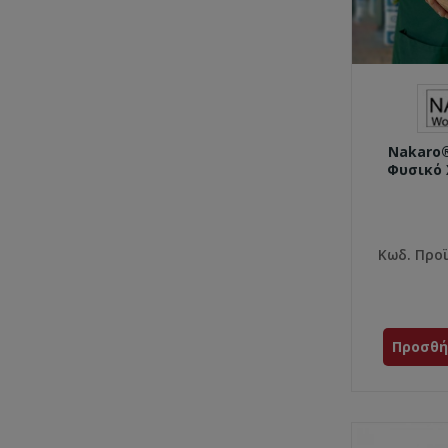
Nakaro
Φυσικό 
Κωδ. Προ
Προσθή