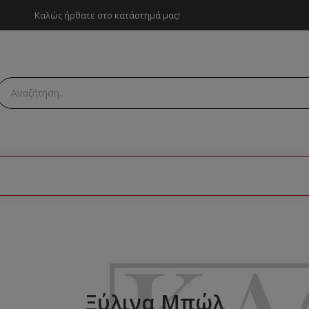
Καλώς ήρθατε στο κατάστημά μας!
Ξύλινα Μπώλ