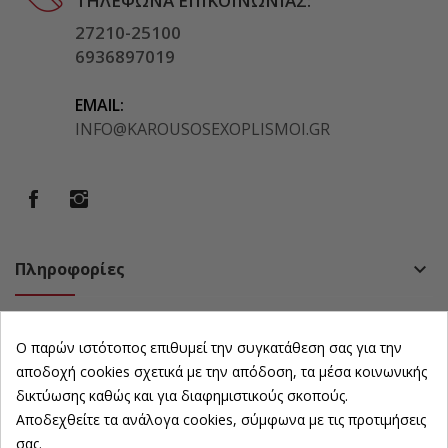
ΤΗΛΈΦΩΝΑ ΕΠΙΚΟΙΝΩΝΊΑΣ:
27210-25100
6936897019
EMAIL:
INFO@KAROUSOSEXOPLISMOI.GR
Πληροφορίες
keyboard_arrow_down
Πολιτική
keyboard_arrow_down
Ο παρών ιστότοπος επιθυμεί την συγκατάθεση σας για την
Ωράριο Καταστήματος
keyboard_arrow_down
αποδοχή cookies σχετικά με την απόδοση, τα μέσα κοινωνικής
δικτύωσης καθώς και για διαφημιστικούς σκοπούς.
Αποδεχθείτε τα ανάλογα cookies, σύμφωνα με τις προτιμήσεις
Newsletter
keyboard_arrow_down
σας.