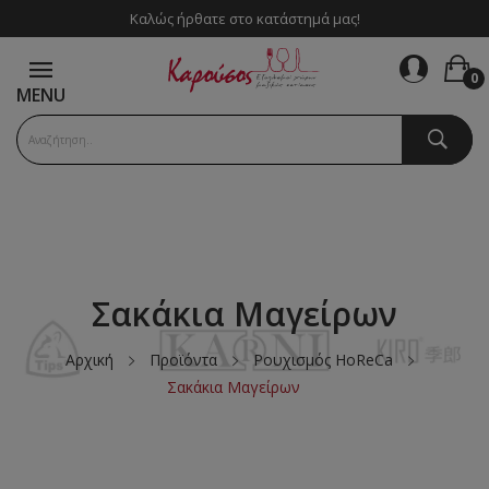
Καλώς ήρθατε στο κατάστημά μας!
0
MENU
Σακάκια Μαγείρων
Αρχική
Προϊόντα
Ρουχισμός HoReCa
Σακάκια Μαγείρων