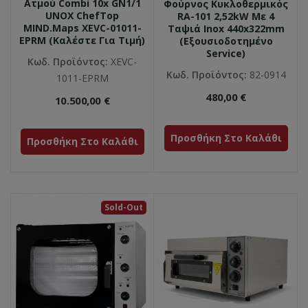
Ατμού Combi 10x GN1/1
Φούρνος Κυκλοθερμικός
UNOX ChefTop
RA-101 2,52kW Με 4
MIND.Maps XEVC-01011-
Ταψιά Inox 440x322mm
EPRM (καλέστε Για Τιμή)
(Εξουσιοδοτημένο
Service)
Κωδ. Προϊόντος:
XEVC-
Κωδ. Προϊόντος:
82-0914
1011-EPRM
480,00 €
10.500,00 €
Προσθήκη Στο Καλάθι
Προσθήκη Στο Καλάθι
Sold-Out