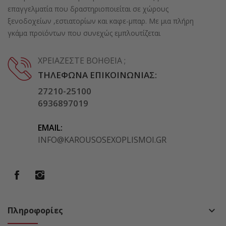
επαγγελματία που δραστηριοποιείται σε χώρους
ξενοδοχείων ,εστιατορίων και καφε-μπαρ. Με μια πλήρη
γκάμα προϊόντων που συνεχώς εμπλουτίζεται
ΧΡΕΙΆΖΕΣΤΕ ΒΟΉΘΕΙΑ ;
ΤΗΛΈΦΩΝΑ ΕΠΙΚΟΙΝΩΝΊΑΣ:
27210-25100
6936897019
EMAIL:
INFO@KAROUSOSEXOPLISMOI.GR
Πληροφορίες
keyboard_arrow_down