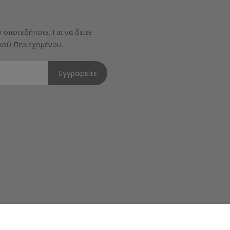
 οποτεδήποτε. Για να δείτε
ικού Περιεχομένου.