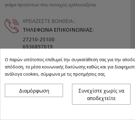
γκάμα προϊόντων που συνεχώς εμπλουτίζεται
ΧΡΕΙΆΖΕΣΤΕ ΒΟΉΘΕΙΑ ;
ΤΗΛΈΦΩΝΑ ΕΠΙΚΟΙΝΩΝΊΑΣ:
27210-25100
6936897019
Ο παρών ιστότοπος επιθυμεί την συγκατάθεση σας για την αποδο
EMAIL:
απόδοση, τα μέσα κοινωνικής δικτύωσης καθώς και για διαφημιστ
INFO@KAROUSOSEXOPLISMOI.GR
ανάλογα cookies, σύμφωνα με τις προτιμήσεις σας.
Διαμόρφωση
Συνεχίστε χωρίς να
αποδεχτείτε
©
karousosexoplismoi