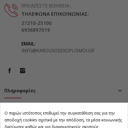
ΧΡΕΙΆΖΕΣΤΕ ΒΟΉΘΕΙΑ ;
ΤΗΛΈΦΩΝΑ ΕΠΙΚΟΙΝΩΝΊΑΣ:
27210-25100
6936897019
EMAIL:
INFO@KAROUSOSEXOPLISMOI.GR
Πληροφορίες
keyboard_arrow_down
Πολιτική
keyboard_arrow_down
Ο παρών ιστότοπος επιθυμεί την συγκατάθεση σας για την
Ωράριο Καταστήματος
keyboard_arrow_down
αποδοχή cookies σχετικά με την απόδοση, τα μέσα κοινωνικής
δικτύωσης καθώς και για διαφημιστικούς σκοπούς.