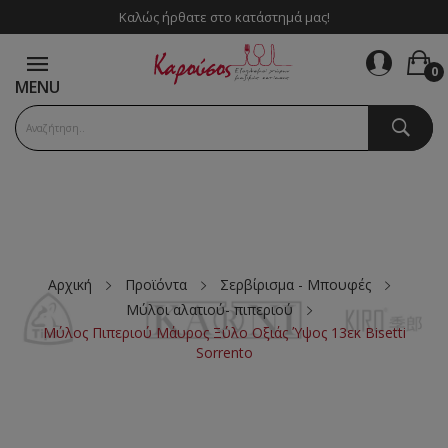
Καλώς ήρθατε στο κατάστημά μας!
0
MENU
Αρχική
Προϊόντα
Σερβίρισμα - Μπουφές
Μύλοι αλατιού- πιπεριού
Μύλος Πιπεριού Μάυρος Ξύλο Οξιάς Ύψος 13εκ Bisetti
Sorrento