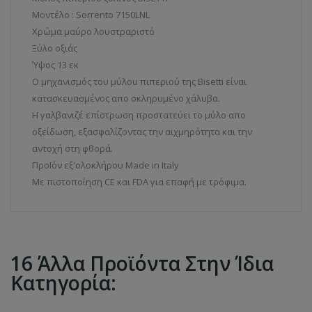
Μοντέλο : Sorrento 7150LNL
Χρώμα μαύρο λουστραριστό
Ξύλο οξιάς
Ύψος 13 εκ
Ο μηχανισμός του μύλου πιπεριού της Bisetti είναι
κατασκευασμένος απο σκληρυμένο χάλυβα.
Η γαλβανιζέ επίστρωση προστατεύει το μύλο απο
οξείδωση, εξασφαλίζοντας την αιχμηρότητα και την
αντοχή στη φθορά.
ΠροΪόν εξ'ολοκλήρου Made in Italy
Με πιστοποίηση CE και FDA για επαφή με τρόφιμα.
16 Άλλα Προϊόντα Στην Ίδια
Κατηγορία: