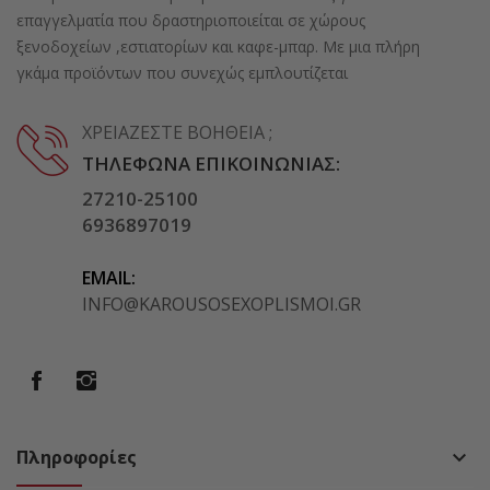
επαγγελματία που δραστηριοποιείται σε χώρους
ξενοδοχείων ,εστιατορίων και καφε-μπαρ. Με μια πλήρη
γκάμα προϊόντων που συνεχώς εμπλουτίζεται
ΧΡΕΙΆΖΕΣΤΕ ΒΟΉΘΕΙΑ ;
ΤΗΛΈΦΩΝΑ ΕΠΙΚΟΙΝΩΝΊΑΣ:
27210-25100
6936897019
EMAIL:
INFO@KAROUSOSEXOPLISMOI.GR
Πληροφορίες
keyboard_arrow_down