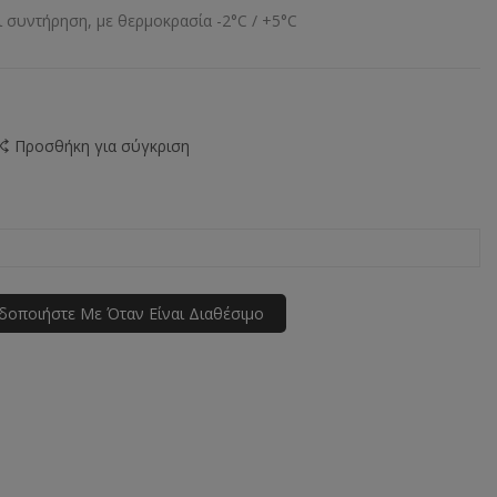
 συντήρηση, με θερμοκρασία -2°C / +5°C
Προσθήκη για σύγκριση
ιδοποιήστε Με Όταν Είναι Διαθέσιμο