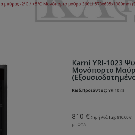
ρίνα μπύρας -2°C / +5°C Μονόπορτο μαύρο 360Lt 578x605x1980mm (
Karni YRI-1023 Ψυ
Μονόπορτο Μαύρ
(Εξουσιοδοτημένο
Κωδ.Προϊόντος:
YRI1023
810 €
(Τιμή Ανά Τμχ: 810,00 €)
με ΦΠΑ