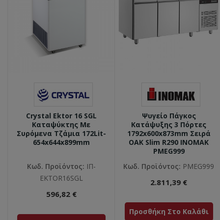
Crystal Ektor 16 SGL
Ψυγείο Πάγκος
Καταψύκτης Με
Κατάψυξης 3 Πόρτες
Συρόμενα Τζάμια 172Lit-
1792x600x873mm Σειρά
654x644x899mm
ΟΑΚ Slim R290 INOMAK
PMEG999
Κωδ. Προϊόντος:
ΙΠ-
Κωδ. Προϊόντος:
PMEG999
EKTOR16SGL
2.811,39 €
596,82 €
Προσθήκη Στο Καλάθι