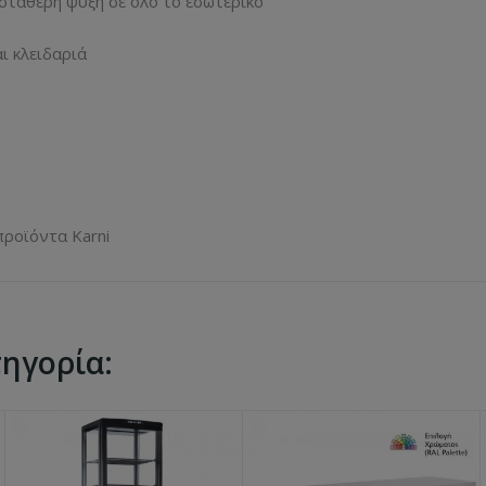
σταθερή ψύξη σε όλο το εσωτερικό
ι κλειδαριά
προϊόντα Karni
τηγορία: