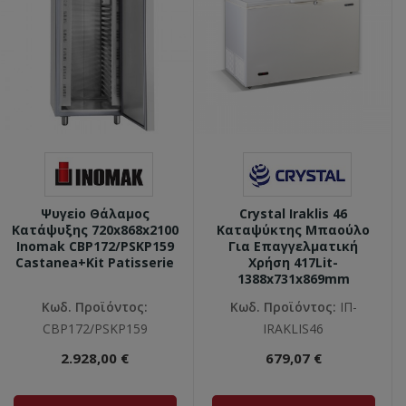
Ψυγεio Θάλαμος
Crystal Iraklis 46
Κατάψυξης 720x868x2100
Καταψύκτης Μπαούλο
Inomak CBP172/PSKP159
Για Επαγγελματική
Castanea+Kit Patisserie
Χρήση 417Lit-
1388x731x869mm
Κωδ. Προϊόντος:
Κωδ. Προϊόντος:
ΙΠ-
CBP172/PSKP159
IRAKLIS46
2.928,00 €
679,07 €