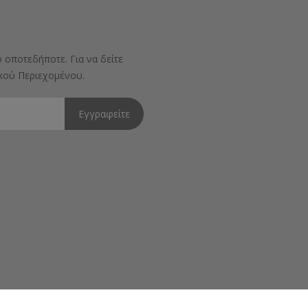
 οποτεδήποτε. Για να δείτε
ικού Περιεχομένου.