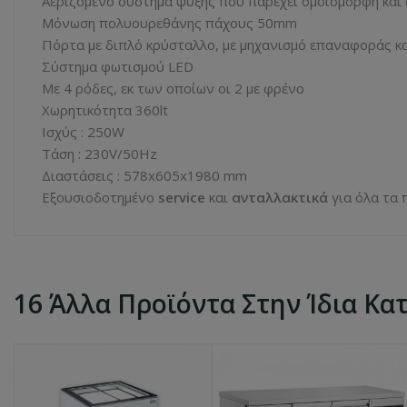
Αεριζόμενο σύστημα ψύξης που παρέχει ομοιόμορφη και 
Μόνωση πολυουρεθάνης πάχους 50mm
Πόρτα με διπλό κρύσταλλο, με μηχανισμό επαναφοράς κα
Σύστημα φωτισμού LED
Με 4 ρόδες, εκ των οποίων οι 2 με φρένο
Xωρητικότητα 360lt
Ισχύς : 250W
Τάση : 230V/50Hz
Διαστάσεις : 578x605x1980 mm
Εξουσιοδοτημένο
service
και
ανταλλακτικά
για όλα τα 
16 Άλλα Προϊόντα Στην Ίδια Κα