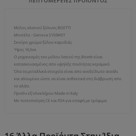
ΛΕΠΤΟΜΈΡΕΙΕΣ ΠΡΟΪΌΝΤΟΣ
Μύλος αλατιού ξύλινος BISETTI
Μοντέλο : Genova 5150MST
Σκούρο χρώμα ξύλου καρυδιάς
Ύψος 16,5εκ
Ο μηχανισμός του μύλου λατιού της Bisetti είναι
κατασκευασμένος απο υψηλής ποιότητας κεραμικό.
Όλα τα μεταλλικά στοιχεία είναι απο ανοξείδωτο ατσάλι
και αλουμίνιο ώστε να είναι ανθεκτικά στη διάβρωση απο
το αλάτι.
ΠροΪόν εξ'ολοκλήρου Made in Italy
Με πιστοποίηση CE και FDA για επαφή με τρόφιμα.