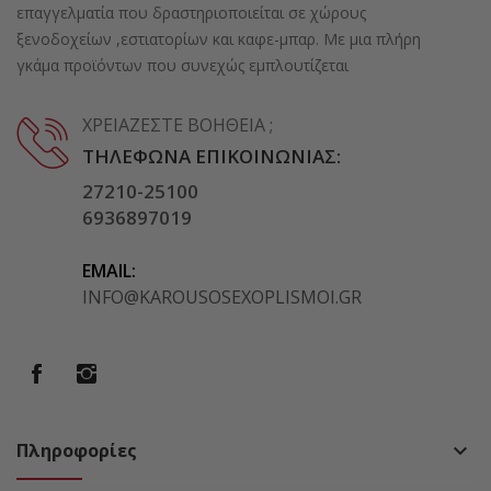
επαγγελματία που δραστηριοποιείται σε χώρους
ξενοδοχείων ,εστιατορίων και καφε-μπαρ. Με μια πλήρη
γκάμα προϊόντων που συνεχώς εμπλουτίζεται
ΧΡΕΙΆΖΕΣΤΕ ΒΟΉΘΕΙΑ ;
ΤΗΛΈΦΩΝΑ ΕΠΙΚΟΙΝΩΝΊΑΣ:
27210-25100
6936897019
EMAIL:
INFO@KAROUSOSEXOPLISMOI.GR
Πληροφορίες
keyboard_arrow_down