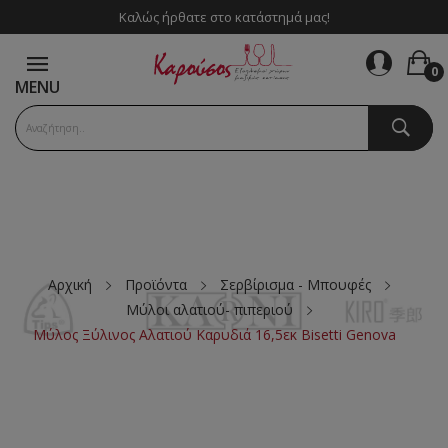
Καλώς ήρθατε στο κατάστημά μας!
0
MENU
Αρχική
Προϊόντα
Σερβίρισμα - Μπουφές
Μύλοι αλατιού- πιπεριού
Μύλος Ξύλινος Αλατιού Καρυδιά 16,5εκ Bisetti Genova