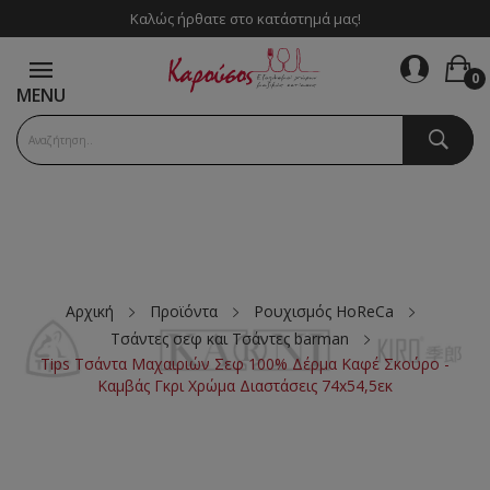
Καλώς ήρθατε στο κατάστημά μας!
0
MENU
Αρχική
Προϊόντα
Ρουχισμός HoReCa
Τσάντες σεφ και Τσάντες barman
Tips Τσάντα Μαχαιριών Σεφ 100% Δέρμα Καφέ Σκούρο -
Καμβάς Γκρι Χρώμα Διαστάσεις 74x54,5εκ