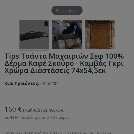
Tap to expand
Tips Τσάντα Μαχαιριών Σεφ 100%
Δέρμα Καφέ Σκούρο - Καμβάς Γκρι
Χρώμα Διαστάσεις 74x54,5εκ
Κωδ.Προϊόντος:
54-52204
160 €
(Τιμή Ανά Τμχ: 160,00 €)
με ΦΠΑ
Διαθέσιμο από 1-3 ημέρες
Επαγγελματική τσάντα έντεκα (11) θέσεων για μαχαίρια