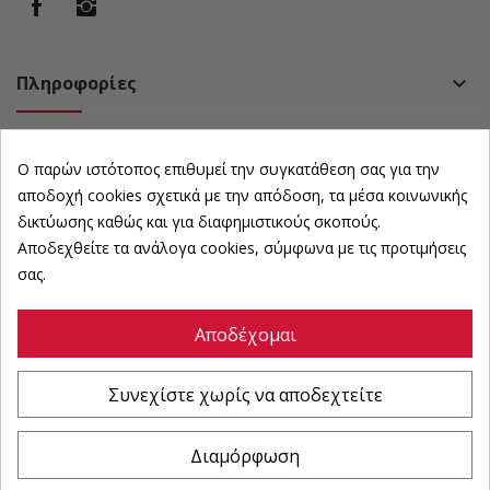
Πληροφορίες
keyboard_arrow_down
Πολιτική
keyboard_arrow_down
Ο παρών ιστότοπος επιθυμεί την συγκατάθεση σας για την
Ωράριο Καταστήματος
keyboard_arrow_down
αποδοχή cookies σχετικά με την απόδοση, τα μέσα κοινωνικής
δικτύωσης καθώς και για διαφημιστικούς σκοπούς.
Αποδεχθείτε τα ανάλογα cookies, σύμφωνα με τις προτιμήσεις
Newsletter
keyboard_arrow_down
σας.
Αποδέχομαι
©
karousosexoplismoi
All Rights Reserved | Powered by :
Συνεχίστε χωρίς να αποδεχτείτε
Διαμόρφωση