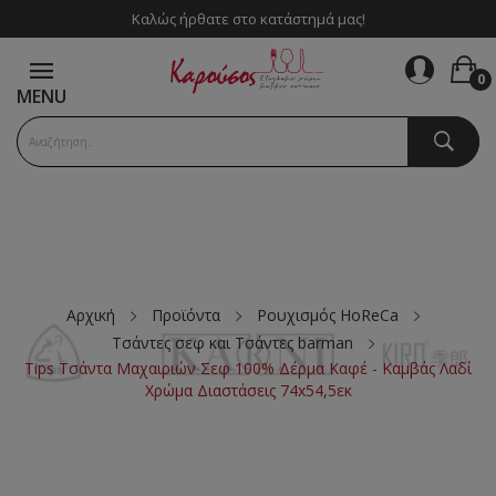
Καλώς ήρθατε στο κατάστημά μας!
0
MENU
Αρχική
Προϊόντα
Ρουχισμός HoReCa
Τσάντες σεφ και Τσάντες barman
Tips Τσάντα Μαχαιριών Σεφ 100% Δέρμα Καφέ - Καμβάς Λαδί
Χρώμα Διαστάσεις 74x54,5εκ