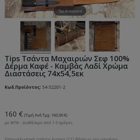
Tap to expand
Tips Τσάντα Μαχαιριών Σεφ 100%
Δέρμα Καφέ - Καμβάς Λαδί Χρώμα
Διαστάσεις 74x54,5εκ
Κωδ.Προϊόντος:
54-52201-2
160 €
(Τιμή Ανά Τμχ: 160,00 €)
με ΦΠΑ
Διαθέσιμο από 1-3 ημέρες
Επαγγελματική τσάντα έντεκα (11) θέσεων για μαχαίρια