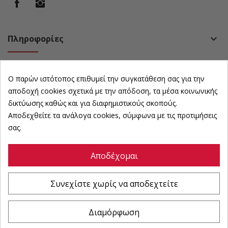
Πληροφορίες
keyboard_arrow_down
Πολιτική
keyboard_arrow_down
Ο παρών ιστότοπος επιθυμεί την συγκατάθεση σας για την
Ωράριο Καταστήματος
keyboard_arrow_down
αποδοχή cookies σχετικά με την απόδοση, τα μέσα κοινωνικής
δικτύωσης καθώς και για διαφημιστικούς σκοπούς.
Αποδεχθείτε τα ανάλογα cookies, σύμφωνα με τις προτιμήσεις
Newsletter
keyboard_arrow_down
σας.
Αποδέχομαι
©
karousosexoplismoi
All Rights Reserved | Powered by :
Συνεχίστε χωρίς να αποδεχτείτε
Διαμόρφωση