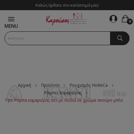
Καλώς ήρθατε στο κατάστημά μας!
0
MENU
Αρχική
Προϊόντα
Ρουχισμός HoReCa
Ρόμπες Καμαριέρας
Tips Ρόμπα καμαριέρας σετ με ποδιά σε χρώμα σκούρο μπλε