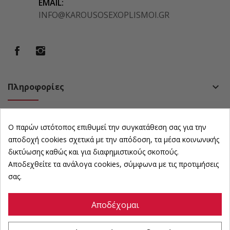
EMAIL:
INFO@KAROUSOSEXOPLISMOI.GR
Πληροφορίες
keyboard_arrow_down
Πολιτική
keyboard_arrow_down
Ο παρών ιστότοπος επιθυμεί την συγκατάθεση σας για την
Ωράριο Καταστήματος
keyboard_arrow_down
αποδοχή cookies σχετικά με την απόδοση, τα μέσα κοινωνικής
δικτύωσης καθώς και για διαφημιστικούς σκοπούς.
Αποδεχθείτε τα ανάλογα cookies, σύμφωνα με τις προτιμήσεις
Newsletter
keyboard_arrow_down
σας.
Αποδέχομαι
©
karousosexoplismoi
All Rights Reserved | Powered by :